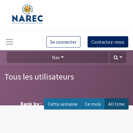
Se connecter
Contactez-nous
Nav
Tous les utilisateurs
Rank by :
Cette semaine
Ce mois
All time