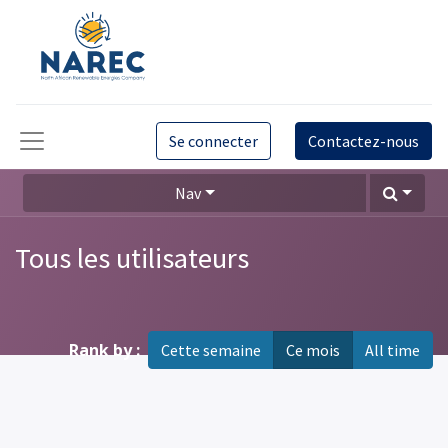
Se connecter
Contactez-nous
Nav
Tous les utilisateurs
Rank by :
Cette semaine
Ce mois
All time